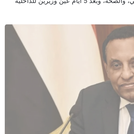
للزراعة والري، والتعليم العالي والبحث العلمي، والصحة، وبعد 5 أيام عيّن وزيرين للداخلية