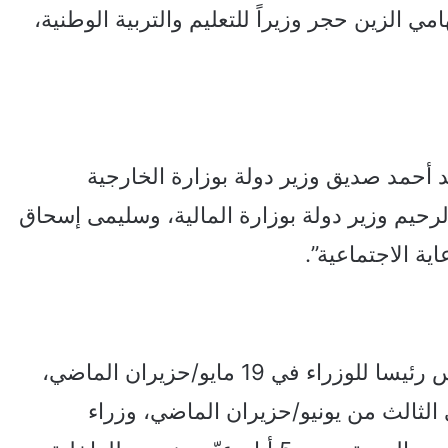
مي الزين حجر وزيراً للتعليم والتربية الوطنية،
“عمر محمد أحمد صديق وزير دولة بوزارة الخارجية
الرحيم وزير دولة بوزارة المالية، وسليمى إسحاق
ية الاجتماعية”.
وكان مجلس السيادة السوداني قد عين إدريس رئيسا للوزراء في 19 مايو/حزيران الماضي،
 الثالث من يونيو/حزيران الماضي، وزراء