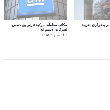
ل
س
ك
ن
ي
ي يدعو لرفع ضريبة
مكاتب محاماة أميركية تدرس بيع حصص
ة
لشركات الأسهم الة
ب
أغسطس 7, 2026
ـ
5
0
%
م
ن
ق
ي
م
ت
ه
ا