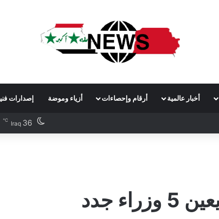
أخبار عالمية
أرقام وإحصاءات
أزياء وموضة
إصدارات فني
℃
36
Iraq
اء جدد