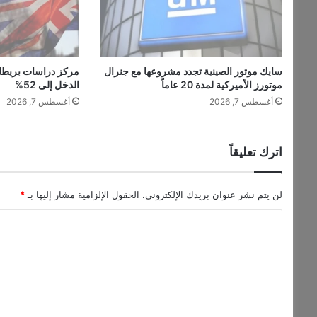
ت
خ
د
ا
م
سايك موتور الصينية تجدد مشروعها مع جنرال
مركز دراسات بريطان
ا
موتورز الأميركية لمدة 20 عاماً
الدخل إلى 52%
ل
أغسطس 7, 2026
أغسطس 7, 2026
ج
و
ع
"
اترك تعليقاً
ك
س
ل
لن يتم نشر عنوان بريدك الإلكتروني.
الحقول الإلزامية مشار إليها بـ
*
ا
ا
ح
ح
ل
ر
ت
ب
"
ع
ل