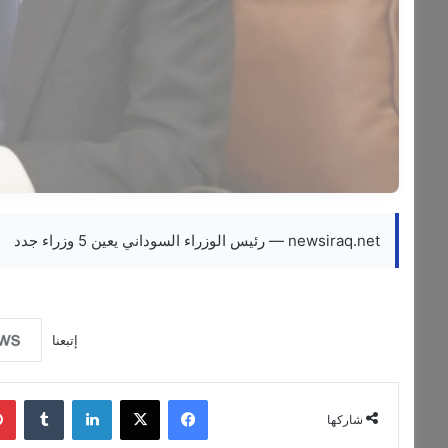
newsiraq.net — رئيس الوزراء السوداني يعين 5 وزراء جدد
إتبعنا
فيسبوك
‫X
لينكدإن
‏Tumblr
شاركها