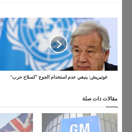
غ
و
ت
ي
ر
ي
ش
:
ي
ن
غوتيريش: ينبغي عدم استخدام الجوع "كسلاح حرب"
ب
غ
ي
مقالات ذات صلة
ع
د
م
ا
س