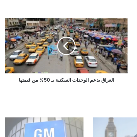
ا
ل
ع
ر
ا
ق
ي
د
ع
م
العراق يدعم الوحدات السكنية بـ 50% من قيمتها
ا
ل
و
ح
د
ا
ت
ا