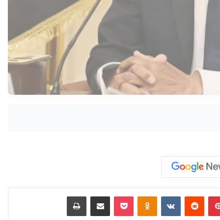
بينتيريست
‏Reddit
‏VKontakte
Odnoklassniki
‫Pocket
مشاركة عبر البريد
طباعة