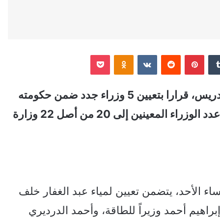
‏Tumblr
بينتيريست
‏Reddit
‏VKontakte
Odnoklassniki
‫Pocket
أصدر رئيس مجلس الوزراء السوداني، كامل إدريس، قرارا بتعيين 5 وزراء جدد ضمن حكومته
التي يُطلق عليها “حكومة الأمل”، ليرتفع بذلك عدد الوزراء المعينين إلى 20 من أصل 22 وزارة
 الأحد، يتضمن تعيين لمياء عبد الغفار خلف
راهيم أحمد وزيراً للطاقة، وأحمد الدرديري