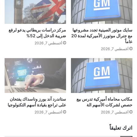
س
ي
م
ن
يً
ت
ا
ب
“
ح
سايك موتور الصينية تجدد مشروعها
مركز دراسات بريطاني يدعو لرفع
إ
ث
مع جنرال موتورز الأميركية لمدة 20
ضريبة الدخل إلى 52%
ي
ا
عاماً
أغسطس 7, 2026
ز
ن
أغسطس 7, 2026
و
و
ل
ض
و
ع
ي
ض
ن
و
ي
ا
ب
ب
ا
ط
مكاتب محاماة أميركية تدرس بيع
ستاندرد آند بورز وناسداك يفتحان
ل
حصص لشركات الأسهم الة
على تراجع بقيادة أسهم التكنولوجيا
ل
ا
ل
أغسطس 7, 2026
أغسطس 7, 2026
ت
ذ
ز
ك
اترك تعليقاً
و
ا
”
ء