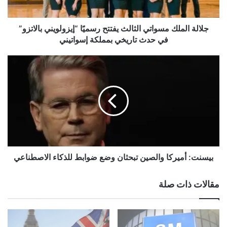
م
ل
ك
جلالة الملك مسواتي الثالث يفتتح رسميًا “إيزولويني بالاتزو”
م
في حدث تاريخي بمملكة إسواتيني
س
و
ب
ا
ي
ت
س
ي
ن
ا
ت
ل
:
ث
أ
ا
م
ل
ي
newsiraq.net — إندونيسيا تتخذ إجراءات حازمة لحماية الثروة
ث
ر
بيسنت: أميركا والصين تبحثان وضع ضوابط للذكاء الاصطناعي
الوطنية وضمان الرفاهية
ي
ك
ف
ا
مقالات ذات صلة
ت
و
ت
ا
ح
ل
ر
ص