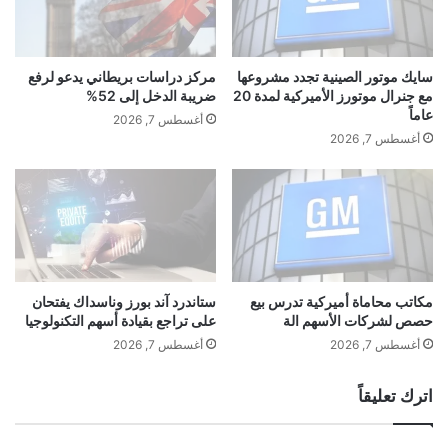
و
ه
ل
ا
س
ا
ت
ل
سايك موتور الصينية تجدد مشروعها
مركز دراسات بريطاني يدعو لرفع
ر
غ
مع جنرال موتورز الأميركية لمدة 20
ضريبة الدخل إلى 52%
ي
ن
عاماً
أغسطس 7, 2026
ت
ا
أغسطس 7, 2026
ئ
ي
“
إ
ي
ل
ا
ك
مكاتب محاماة أميركية تدرس بيع
ستاندرد آند بورز وناسداك يفتحان
حصص لشركات الأسهم الة
على تراجع بقيادة أسهم التكنولوجيا
ن
ت
أغسطس 7, 2026
أغسطس 7, 2026
ي
ح
اترك تعليقاً
ب
ي
ب