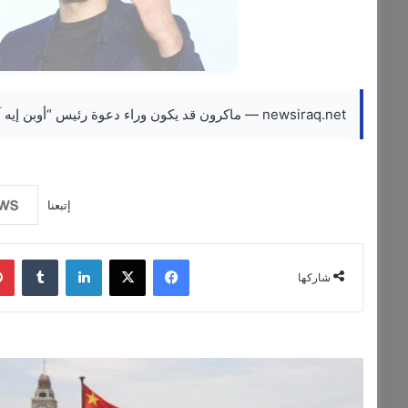
newsiraq.net — ماكرون قد يكون وراء دعوة رئيس “أوبن إيه آي” لقمة مجموعة السبع
إتبعنا
فيسبوك
‫X
لينكدإن
‏Tumblr
شاركها
ا
ل
ص