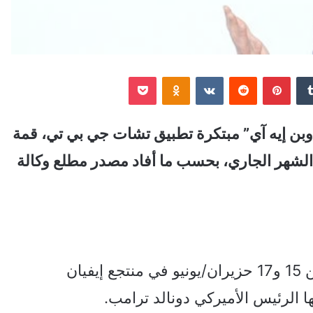
‏Tumblr
بينتيريست
‏Reddit
‏VKontakte
Odnoklassniki
‫Pocket
وبن إيه آي” مبتكرة تطبيق تشات جي بي تي، قمة
لشهر الجاري، بحسب ما أفاد مصدر مطلع وكالة
وتعقد قمة مجموعة الدول الصناعية السبع بين 15 و17 حزيران/يونيو في منتجع إيفيان
 الرئيس الأميركي دونالد ترامب.