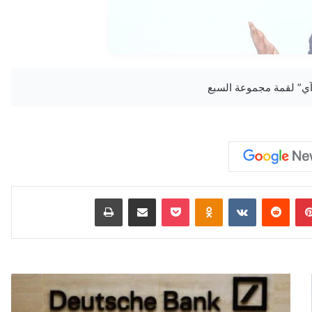
بينتيريست
‏Reddit
‏VKontakte
Odnoklassniki
‫Pocket
مشاركة عبر البريد
طباعة
"
د
و