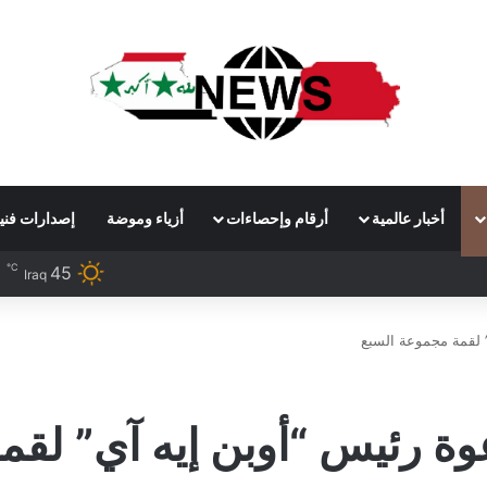
أخبار عالمية
أرقام وإحصاءات
أزياء وموضة
إصدارات فني
℃
45
Iraq
” لقمة مجموعة السبع
وة رئيس “أوبن إيه آي” لقم