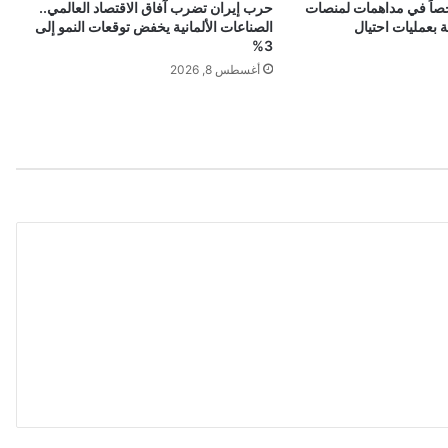
 تعتقل 20 شخصاً في مداهمات لمنصات
حرب إيران تضرب آفاق الاقتصاد العالمي..
ا
 بعمليات احتيال
الصناعات الألمانية يخفض توقعات النمو إلى
ت
3%
ت
أغسطس 8, 2026
غ
ط
ي
ة
م
خ
ا
ط
ر
ا
ل
ق
ر
و
ض
ع
ن
ا