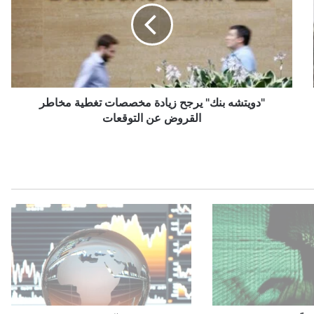
ي
ت
ش
ه
ب
ن
ك
"دويتشه بنك" يرجح زيادة مخصصات تغطية مخاطر
"
القروض عن التوقعات
ي
ر
ج
ح
ز
ي
ا
د
ة
م
خ
ص
ص