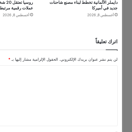
دايملر الألمانية تخطط لبناء مصنع شاحنات
روسيا
إ
جديد في أميركا
عملات رقمية مرتبطة
ع
أغسطس 8, 2026
أغسطس 8, 2026
ا
ن
ا
ت
ا
اترك تعليقاً
ل
أ
ن
لن يتم نشر عنوان بريدك الإلكتروني.
الحقول الإلزامية مشار إليها بـ
*
ش
ا
ط
ة
ل
ا
ت
ل
ا
ع
ق
ل
ت
ي
ص
ا
ق
د
*