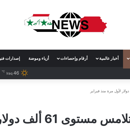
أخبار عالمية
أرقام وإحصاءات
أزياء وموضة
إصدارات فني
℃
46
Iraq
دولار لأول مرة منذ فبراير