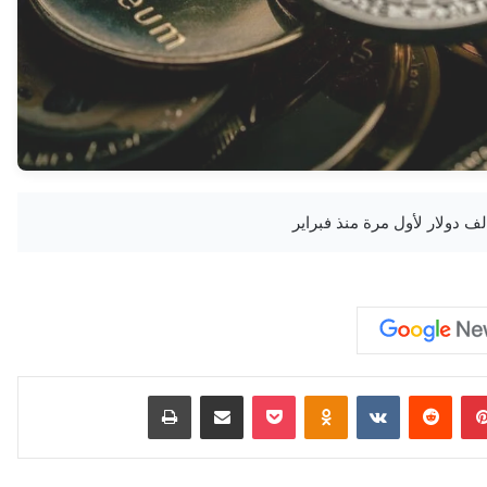
بينتيريست
‏Reddit
‏VKontakte
Odnoklassniki
‫Pocket
مشاركة عبر البريد
طباعة