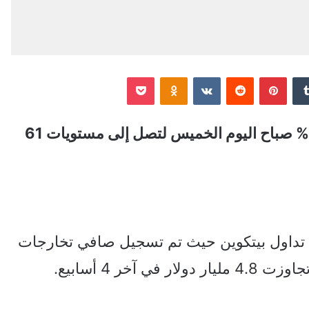
‏Tumblr
بينتيريست
‏Reddit
‏VKontakte
Odnoklassniki
‫Pocket
تراجعت عملة بيتكوين بقوة وبنسبة تجاوزت 5% صباح اليوم الخميس لتصل إلى مستويات 61
 تداول بيتكوين حيث تم تسجيل صافي تخارجات