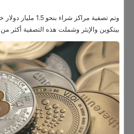
بيتكوين والإيثر وشملت هذه التصفية أكثر من 208 آلاف مستثمر حول العالم.