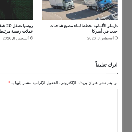
و
ل
ا
ر
دايملر الألمانية تخطط لبناء مصنع شاحنات
روسيا
و
جديد في أميركا
عملات رقمية مرتبطة
ت
أغسطس 8, 2026
أغسطس 8, 2026
ر
ق
ب
ا
ل
اترك تعليقاً
و
ض
ع
لن يتم نشر عنوان بريدك الإلكتروني.
الحقول الإلزامية مشار إليها بـ
*
ب
ا
ا
ل
ل
ش
ت
ر
ق
ع
ا
ل
ل