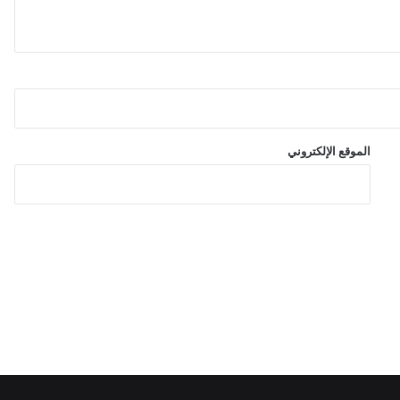
ف
ي
ت
ر
ك
م
ا
ن
الموقع الإلكتروني
س
ت
ا
ن