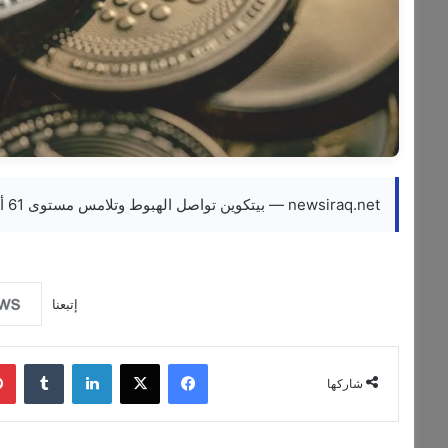
newsiraq.net — بيتكوين تواصل الهبوط وتلامس مستوى 61 ألف دولار لأول مرة منذ فبراير
إتبعنا
فيسبوك
‫X
لينكدإن
‏Tumblr
شاركها