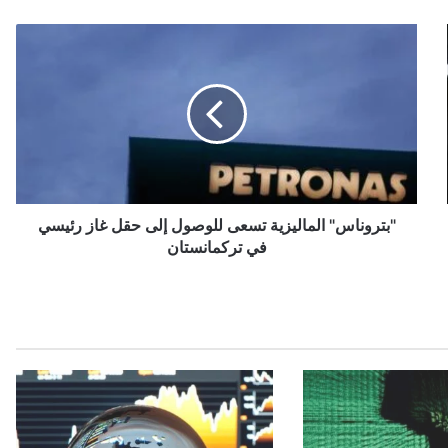
"
ب
ت
ر
و
ن
ا
س
"
ا
"بتروناس" الماليزية تسعى للوصول إلى حقل غاز رئيسي
ل
في تركمانستان
م
ا
ل
ي
ز
ي
ة
ت
س