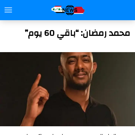
محمد رمضان: “باقي 60 يوم”