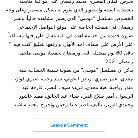
يحرص الفنان المصري ​محمد رمضان​ على مواكبة متابعيه
بنشطاته الفنية والتصوير الذي يقوم به بشكل مستمر وعلى وجه
الخصوص مسلسل “موسى” الذي يصور مشاهده حالياً. ونشر
رمضان في صفحته الخاصة على موقع التواصل الإجتماعي
صورة جديدة من أحد مشاهده في المسلسل ظهر فيها مستلقياً
على الأرض على ضفاف أحد الأنهار، وأرفقها بتعليق كتب فيه: ”
باقي 60 يوم بمشيئة الله، ورمضان يجمعنا، موسى ملحمة
رمضان 2021″.
يذكر أن مسلسل “موسى” من بطولة سمية الخشاب، هبة
مجدي، عبير صبري، رياض الخولي، سيد رجب، صبري فواز،
منذر رياحنة، هبة مجدي، فريدة سيف النصر، عارفة عبد
الرسول، أمير صلاح الدين، ضياء عبد الخالق، مفيد عاشور
وحمدي الوزير، تأليف ناصر عبدالرحمن وإخراج محمد سلامة.
Leave a Comment