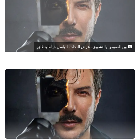
بين الغموض والتشويق.. عرض النحات لـ باسل خياط ينطلق