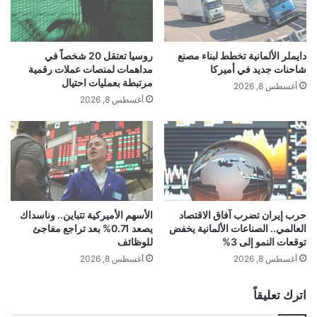
تبدأ كارن بالتأكد من الموضوع بعد أن أنكر يمان
معرفته بها، من خلال إرسال ألبومات الصور
دايملر الألمانية تخطط لبناء مصنع
روسيا تعتقل 20 شخصاً في
إلى محل القطع القديمة بجوار منزله وغيرها
شاحنات جديد في أميركا
مداهمات لمنصات عملات رقمية
مرتبطة بعمليات احتيال
من الدلائل، إلا أن يمان يتخذ منحىً ثانياً للقصة
أغسطس 8, 2026
أغسطس 8, 2026
ويعتقد أن أباه ما زال على قيد الحياة، وأن
والدته تخفي عنه أمراً في غاية
الغموض
.
اقرأ أيضًا:
مركز دراسات بريطاني يدعو
حرب إيران تضرب آفاق الاقتصاد
الأسهم الأميركية تتباين.. وناسداك
لرفع ضريبة الدخل إلى 52%
العالمي.. الصناعات الألمانية يخفض
يصعد 0.71% بعد تراجع مفاجئ
توقعات النمو إلى 3%
للوظائف
أغسطس 8, 2026
أغسطس 8, 2026
يشارك في بطولة العمل إلى جانب النجم باسل
خياط، الفنانة أمل بوشوشة وكل من ليا أبو
اترك تعليقاً