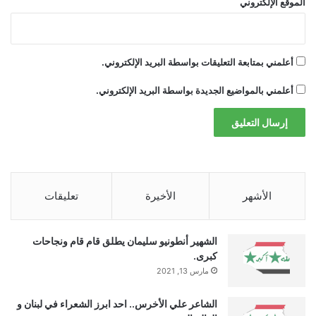
اقرأ أيضًا:
مكاتب محاماة أميركية تدرس بيع
الموقع الإلكتروني
حصص لشركات الأسهم الة
أعلمني بمتابعة التعليقات بواسطة البريد الإلكتروني.
أعلمني بالمواضيع الجديدة بواسطة البريد الإلكتروني.
الأشهر
الأخيرة
تعليقات
الشهير أنطونيو سليمان يطلق قام قام ونجاحات
كبرى.
newsiraq.net — بين الغموض والتشويق.. عرض النحات لـ
مارس 13, 2021
باسل خياط ينطلق
الشاعر علي الأخرس.. احد ابرز الشعراء في لبنان و