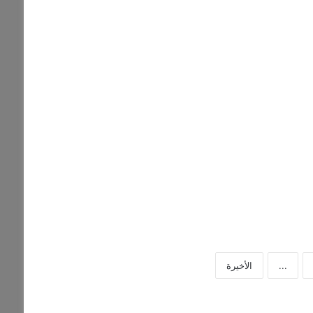
...
الأخيرة