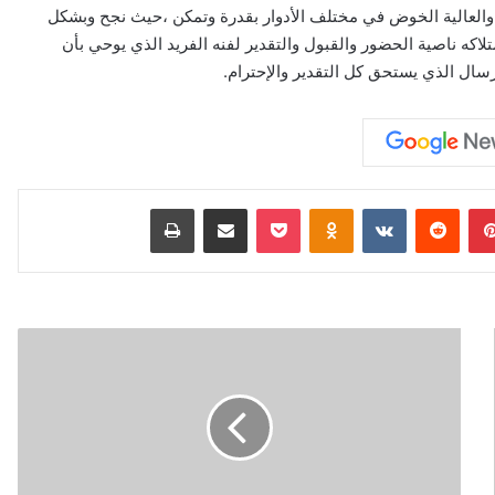
والعالية الخوض في مختلف الأدوار بقدرة وتمكن ،حيث نجح وبشكل
كه ناصية الحضور والقبول والتقدير لفنه الفريد الذي يوحي بأن
سال الذي يستحق كل التقدير والإحترام.
بينتيريست
‏Reddit
‏VKontakte
Odnoklassniki
‫Pocket
مشاركة عبر البريد
طباعة
ا
ل
م
م
ث
ل
ة