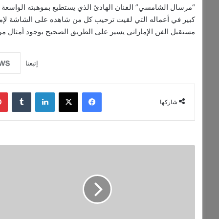
“مرسال الشامسي” الفنان الهادئ الذي يستطيع بموهبته الواسعة 
كبير في أعماله التي لقيت ترحيب كل من شاهده على الشاشة لإمتلا
مستقبل الفن الإماراتي يسير على الطريق الصحيح بوجود أمثال مر
إتبعنا
فيسبوك
‫X
لينكدإن
‏Tumblr
شاركها
ر
ج
ل
ا
ل
ا
ع