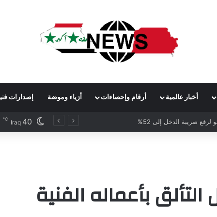
أخبار عالمية
أرقام وإحصاءات
أزياء وموضة
إصدارات فني
℃
40
رس بيع حصص لشركات الأسهم الخاصة
Iraq
تألق بأعماله الفنية