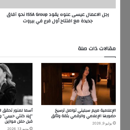
م
ا
رجل الاعمال عيسى علوه يقود ISSA Group نحو آفاق
ل
جديدة مع افتتاح أول فرع في بيروت
ع
ي
س
ى
ع
مقالات ذات صلة
ل
و
ه
ي
ق
و
د
I
S
S
الإعلامية مريم سبليني تواصل ترسيخ
A
حضورها الإعلامي والرقمي بثقة وتألق
“إيلا كنتي حبيبي” 
G
قبل حفل موازين
يوليو 9, 2026
r
يونيو 13, 2026
o