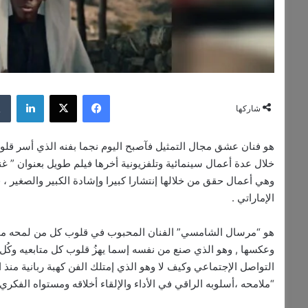
فيسبوك
‫X
لينكدإن
شاركها
هو فنان عشق مجال التمثيل فآصبح اليوم نجما بفنه الذي أسر قل
خلال عدة أعمال سينمائية وتلفزيونية أخرها فيلم طويل بعنوان ” غنو
وهي أعمال حقق من خلالها إنتشارا كبيرا وإشادة الكبير والصغير
الإماراتي .
هو “مرسال الشامسي” الفنان المحبوب في قلوب كل من لمحه مجرد
وعكسها , وهو الذي صنع من نفسه إسما يهزُ قلوب كل متابعيه وكُل هذ
التواصل الإجتماعي وكيف لا وهو الذي إمتلك الفن كهبة ربانية منذ 
“ملامحه ،أسلوبه الراقي في الأداء والإلقاء أخلاقه ومستواه الفكري