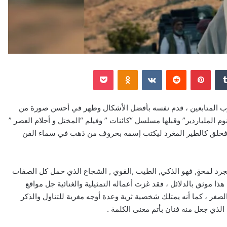
‏Tumblr
بينتيريست
‏Reddit
‏VKontakte
Odnoklassniki
‫Pocket
وب المتابعين ، قدم نفسه بأفضل الأشكال وظهر في أحسن صورة من
م الملياردير” وقبلها مسلسل “كائنات ” وفيلم “المختل و أحلام العصر ”
 ، فحلق كالطير المغرد ليكتب إسمه بحروف من ذهب في سماء الفن
 لمحةٍ, فهو الذكي, الطيب ,القوي , الشجاع الذي حمل كل الصفات
ا موثق بالدلائل ، فقد غزت أعماله التمثيلية والغنائية جل مواقع
الصغر ، كما أنه يمتلك شخصية ثرية وعدة أوجه مغرية للتناول والذكر
 الذي جعل منه فنان بأتم معنى الكلمة .