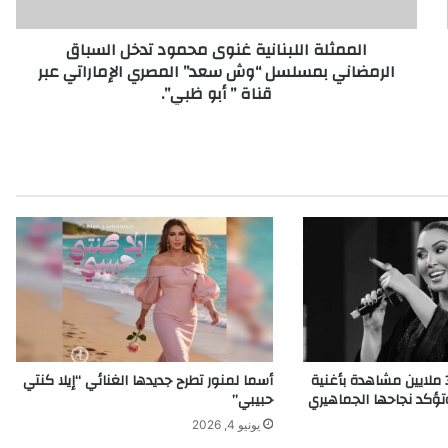
ا
ل
الممثلة اللبنانية غنوى محمود تدخل السباق
ل
الرمضاني بمسلسل “وش سعد” المصري الإماراتي عبر
ب
قناة ” أبو ظبي”.
ن
ا
ن
ي
ة
غ
ن
و
ى
م
ح
م
و
د
أسما لمنور تحقق 3 ملايين مشاهدة بأغنية
أسما لمنور تطرح جديدها الغنائي “إيلا كنتي
ت
وتؤكد نجاحها الجماهيري
حبيبي”
د
يونيو 4, 2026
خ
ل