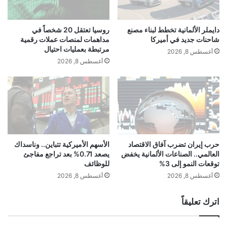
ي
ي
و
ا
ا
ل
دايملر الألمانية تخطط لبناء مصنع
روسيا تعتقل 20 شخصاً في
ش
ي
شاحنات جديد في أميركا
مداهمات لمنصات عملات رقمية
ن
ا
مرتبطة بعمليات احتيال
أغسطس 8, 2026
ط
ب
أغسطس 8, 2026
ن
ا
ض
ن
م
م
ن
ت
ج
ج
ه
ا
و
newsiraq.net — شركة صينية تنفذ مصنعاً للإلكترونيات في
و
د
ز
حرب إيران تضرب آفاق الاقتصاد
الأسهم الأميركية تتباين.. وناسداك
المغرب
ا
العالمي.. الصناعات الألمانية يخفض
يصعد 0.71% بعد تراجع مفاجئ
اً
توقعات النمو إلى 3%
للوظائف
ل
ا
س
ل
أغسطس 8, 2026
أغسطس 8, 2026
ل
ت
تنفذ
شركة
صينية
للإلكترونيات
ا
و
اترك تعليقاً
م
ق
مصنعا
ا
ع