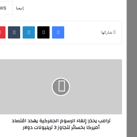
إتبعنا
فيسبوك
‫X
لينكدإن
‏Tumblr
شاركها
ت
ر
ا
م
ب
ي
ح
ذ
ر
ترامب يحذر: إلغاء الرسوم الجمركية يهدد اقتصاد
:
أميركا بخسائر تتجاوز 3 تريليونات دولار
إ
ل