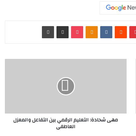
بينتيريست
‏Reddit
‏VKontakte
Odnoklassniki
‫Pocket
مشاركة عبر البريد
طباعة
م
ه
ى
ش
ح
ا
د
ة
:
مهى شحادة: التعليم الرقمي بين التفاعل والمعزل
ا
العاطفي
ل
ت