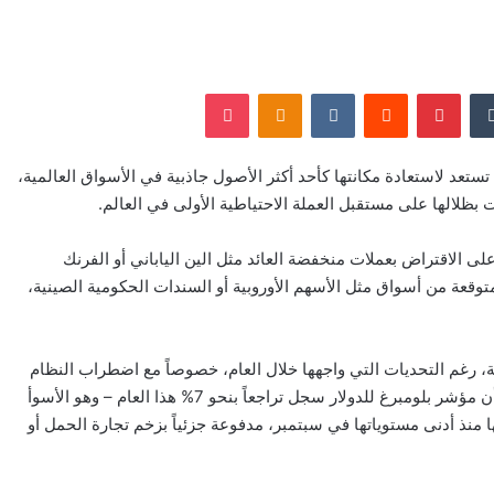
‏Tumblr
بينتيريست
‏Reddit
‏VKontakte
Odnoklassniki
‫Pocket
ة تستعد لاستعادة مكانتها كأحد أكثر الأصول جاذبية في الأسواق العالمية،
 بظلالها على مستقبل العملة الاحتياطية الأولى في العالم.
 الاقتراض بعملات منخفضة العائد مثل الين الياباني أو الفرنك
توقعة من أسواق مثل الأسهم الأوروبية أو السندات الحكومية الصينية،
ية، رغم التحديات التي واجهها خلال العام، خصوصاً مع اضطراب النظام
الاقتصادي العالمي في عهد الرئيس الأميركي دونالد ترمب. ورغم أن مؤشر بلومبرغ للدولار سجل تراجعاً بنحو 7% هذا العام – وهو الأسوأ
أن العملة الأميركية استعادت نحو 3% من قيمتها منذ أدنى مستوياتها في سبتمبر، مدفوعة جزئياً بزخم تجارة الحمل أو