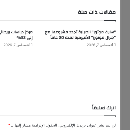
غ
ا
مقالات ذات صلة
ء
ا
ل
“سايك موتور” الصينية تجدد مشروعها مع
مركز دراسات بريطان
ر
“جنرال موتورز” الأميركية لمدة 20 عاماً
إلى 52%
س
و
أغسطس 7, 2026
أغسطس 7, 2026
م
ا
ل
ج
م
ر
ك
ي
ة
اترك تعليقاً
ي
ه
د
د
لن يتم نشر عنوان بريدك الإلكتروني.
الحقول الإلزامية مشار إليها بـ
*