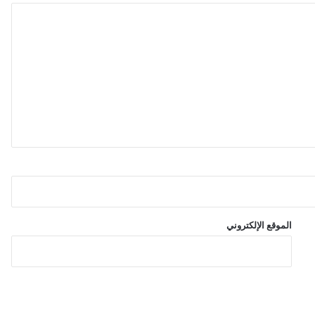
ا
ل
م
ع
ز
ل
ا
ل
ع
ا
ط
ف
ي
الموقع الإلكتروني