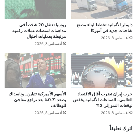
O
ا
p
د
newsiraq.net — قلق أوروبي من تكنولوجيا الطاقة الشمسية
e
ة
الصينية.. لهذا السبب
n
ا
دايملر الألمانية تخطط لبناء مصنع
روسيا تعتقل 20 شخصاً في
A
ل
شاحنات جديد في أميركا
مداهمات لمنصات عملات رقمية
I
ض
مرتبطة بعمليات احتيال
أغسطس 8, 2026
"
ر
أغسطس 8, 2026
ت
ا
ك
ئ
ش
ب
ف
ع
ص
ل
ر
ى
ا
أ
ع
ص
حرب إيران تضرب آفاق الاقتصاد
الأسهم الأميركية تتباين.. وناسداك
ا
العالمي.. الصناعات الألمانية يخفض
يصعد 0.71% بعد تراجع مفاجئ
ح
توقعات النمو إلى 3%
للوظائف
ل
ا
ت
ب
أغسطس 8, 2026
أغسطس 8, 2026
ر
ا
ي
ل
اترك تعليقاً
ل
د