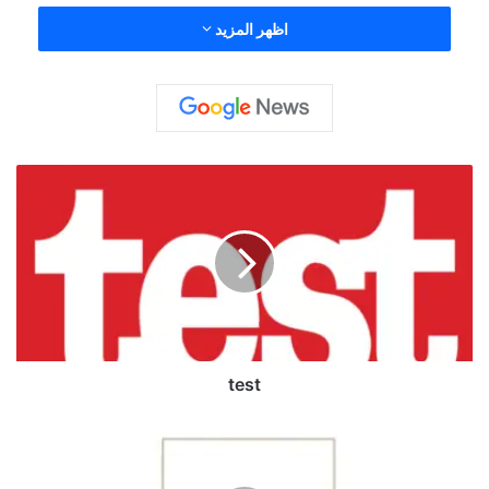
اظهر المزيد
t
e
s
t
test
ش
ر
ك