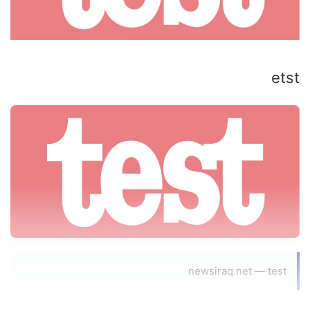
etst
newsiraq.net — test