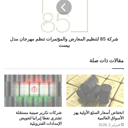
ة
8
5
ل
ت
ن
ظ
شركة 85 لتنظيم المعارض والمؤتمرات تنظم مهرجان مدل
ي
بيست
م
ا
مقالات ذات صلة
ل
م
ع
ا
ر
ض
و
ا
ل
انخفاض أسعار السلع الأولية يهز
شركات تكرير صينية مستقلة
م
الأسواق العالمية
تشتري نفطا إيرانيا لتعويض
ؤ
الإمدادات الفنزويلية
فبراير 2, 2026