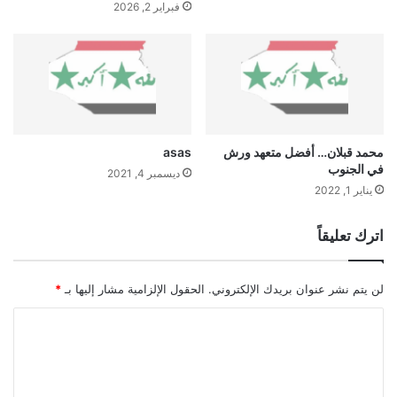
ت
فبراير 2, 2026
م
ر
ا
ت
ت
ن
ظ
م
محمد قبلان… أفضل متعهد ورش
asas
في الجنوب
م
ديسمبر 4, 2021
ه
يناير 1, 2022
ر
ج
اترك تعليقاً
ا
ن
م
لن يتم نشر عنوان بريدك الإلكتروني.
الحقول الإلزامية مشار إليها بـ
*
د
ل
ا
ب
ل
ي
س
ت
ت