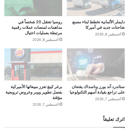
ي
ر
اً
ة
ف
ا
ي
ل
دايملر الألمانية تخطط لبناء مصنع
روسيا تعتقل 20 شخصاً في
ا
أ
شاحنات جديد في أميركا
مداهمات لمنصات عملات رقمية
اختُتم الحفل باختيارٍ ملكتين وسفيرتين
ل
ع
مرتبطة بعمليات احتيال
أغسطس 8, 2026
ح
ي
للإنسانية من قبلِ اللّجنة التي ضمت
أغسطس 8, 2026
ي
ا
ا
د
الشخصيات المكرمة في الحفل وهما الشابة
ة
.
ا
.
ديانا التي مثلت رومانيا، وإليكسا التي مثلت
ل
.
الدولة الروسية، أما لقب الوصيفة الأولى فكان
إ
ح
ن
د
من نصيب الشابة زهرة من تركمانستان.
س
ي
ستاندرد آند بورز وناسداك يفتحان
برغر كينغ تعزز مبيعاتها الأميركية
ا
على تراجع بقيادة أسهم التكنولوجيا
بفضل تطوير ووبر وعروض ترويجية
ث
مؤقتة
ن
خ
أغسطس 7, 2026
ي
ا
أغسطس 7, 2026
ة
ص
م
اترك تعليقاً
ع
ا